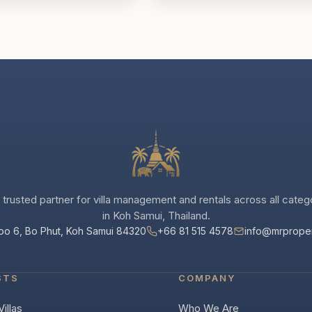
 trusted partner for villa management and rentals across all categ
in Koh Samui, Thailand.
oo 6, Bo Phut, Koh Samui 84320
+66 81 515 4578
info@mrprope
STS
COMPANY
illas
Who We Are