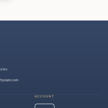
ories
rtysiam.com
ACCOUNT