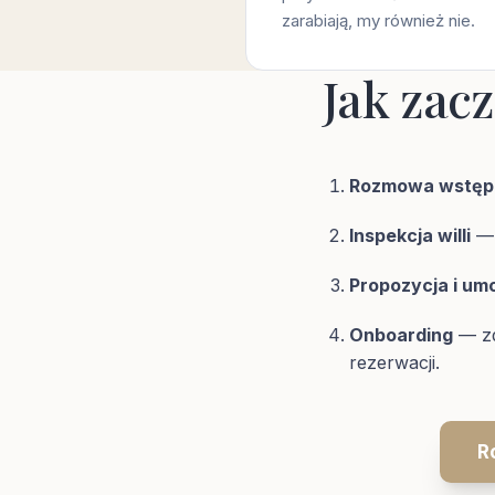
zarabiają, my również nie.
Jak zac
Rozmowa wstępn
Inspekcja willi
— 
Propozycja i u
Onboarding
— zd
rezerwacji.
R