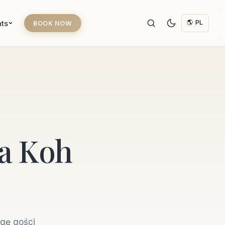
hts
🌎 PL
BOOK NOW
na Koh
ugę gości