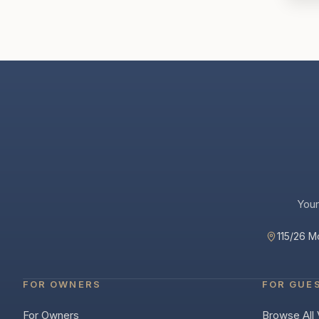
Your
115/26 M
FOR OWNERS
FOR GUE
For Owners
Browse All V