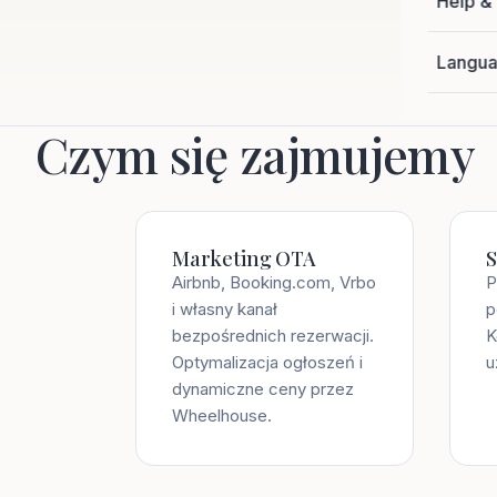
Help & 
24/7. Pr
Langu
Czym się zajmujemy
Marketing OTA
S
Airbnb, Booking.com, Vrbo
P
i własny kanał
p
bezpośrednich rezerwacji.
K
Optymalizacja ogłoszeń i
u
dynamiczne ceny przez
Wheelhouse.