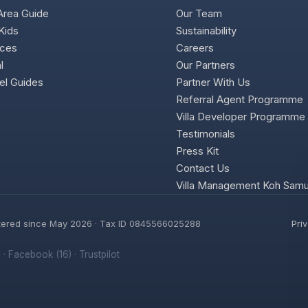
Area Guide
Our Team
Kids
Sustainability
ices
Careers
l
Our Partners
el Guides
Partner With Us
Referral Agent Programme
Villa Developer Programme
Testimonials
Press Kit
Contact Us
Villa Management Koh Samu
gistered since May 2026 · Tax ID 0845566025288
Pri
)
·
Facebook (16)
·
Trustpilot