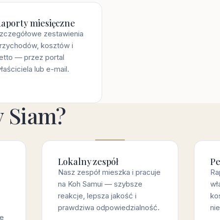
aporty miesięczne
zczegółowe zestawienia
rzychodów, kosztów i
etto — przez portal
łaściciela lub e-mail.
y Siam?
Lokalny zespół
Pe
Nasz zespół mieszka i pracuje
Ra
na Koh Samui — szybsze
wła
reakcje, lepsza jakość i
ko
prawdziwa odpowiedzialność.
ni
ie