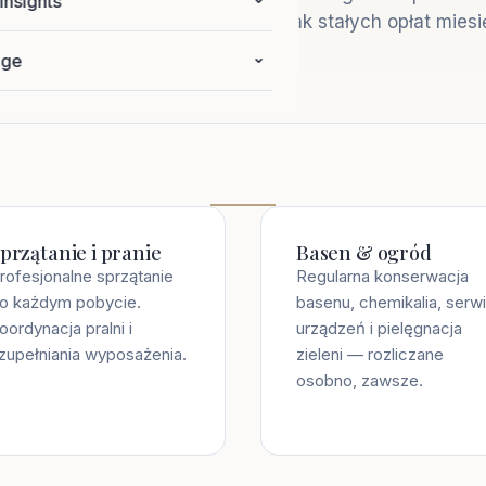
Insights
owizja uzależniona od wyników. Brak stałych opłat mies
age
przątanie i pranie
Basen & ogród
rofesjonalne sprzątanie
Regularna konserwacja
o każdym pobycie.
basenu, chemikalia, serw
oordynacja pralni i
urządzeń i pielęgnacja
zupełniania wyposażenia.
zieleni — rozliczane
osobno, zawsze.