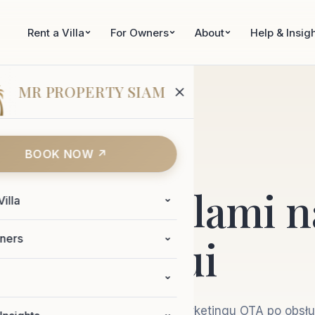
Rent a Villa
For Owners
About
Help & Insig
MR PROPERTY SIAM
BOOK NOW ↗
dzanie willami 
Villa
Samui
ners
rwis zarządzania willami — od marketingu OTA po obsł