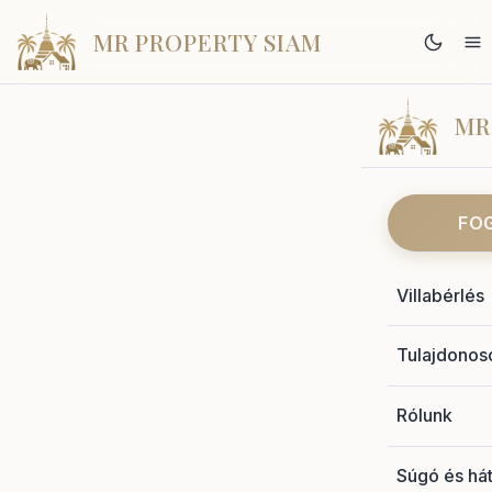
MR PROPERTY SIAM
MR
FO
Villabérlés
Tulajdonos
Rólunk
Súgó és hát