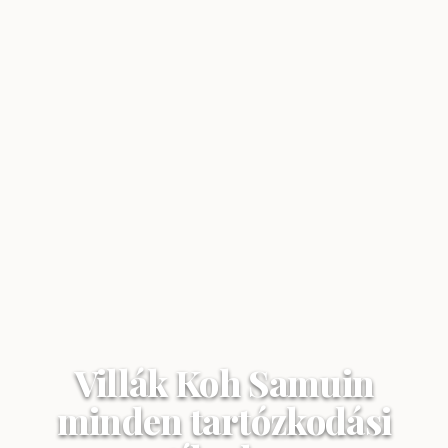
Villák Koh Samuin
minden tartózkodási