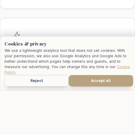
Cookies & privacy
We use a lightweight analytics tool that does not set cookies. With
Gyors és közvetlen válaszok
your permission, we also use Google Analytics and Google Ads to
better understand which pages help owners and guests, and to
Kapj válaszokat a villákról, elérhetőségről és különleges
measure our advertising. You can change this any time in our
Cookie
kérésekről közvetlenül a helyi csapatunktól.
Policy
.
Reject
Accept all
WhatsApp
Hívás
E-mail