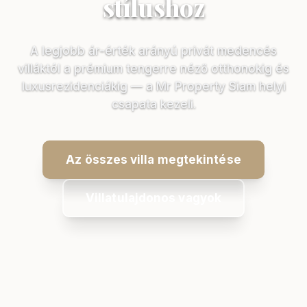
stílushoz
A legjobb ár-érték arányú privát medencés
villáktól a prémium tengerre néző otthonokig és
luxusrezidenciákig — a Mr Property Siam helyi
csapata kezeli.
Az összes villa megtekintése
Villatulajdonos vagyok