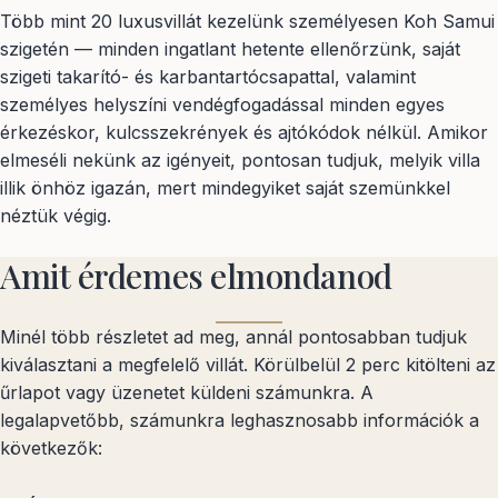
Több mint 20 luxusvillát kezelünk személyesen Koh Samui
szigetén — minden ingatlant hetente ellenőrzünk, saját
szigeti takarító- és karbantartócsapattal, valamint
személyes helyszíni vendégfogadással minden egyes
érkezéskor, kulcsszekrények és ajtókódok nélkül. Amikor
elmeséli nekünk az igényeit, pontosan tudjuk, melyik villa
illik önhöz igazán, mert mindegyiket saját szemünkkel
néztük végig.
Amit érdemes elmondanod
Minél több részletet ad meg, annál pontosabban tudjuk
kiválasztani a megfelelő villát. Körülbelül 2 perc kitölteni az
űrlapot vagy üzenetet küldeni számunkra. A
legalapvetőbb, számunkra leghasznosabb információk a
következők: