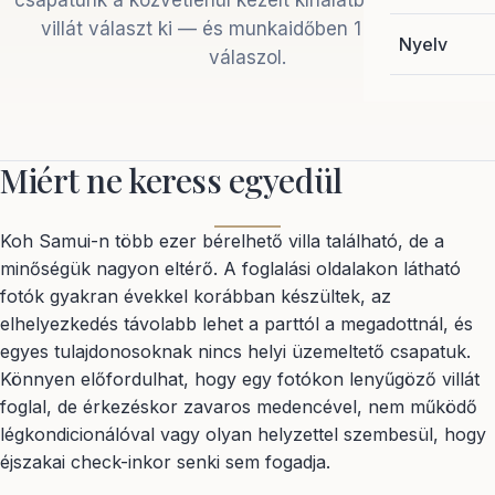
csapatunk a közvetlenül kezelt kínálatból 3–5 ideális
villát választ ki — és munkaidőben 1 órán belül
Nyelv
válaszol.
Miért ne keress egyedül
Koh Samui-n több ezer bérelhető villa található, de a
minőségük nagyon eltérő. A foglalási oldalakon látható
fotók gyakran évekkel korábban készültek, az
elhelyezkedés távolabb lehet a parttól a megadottnál, és
egyes tulajdonosoknak nincs helyi üzemeltető csapatuk.
Könnyen előfordulhat, hogy egy fotókon lenyűgöző villát
foglal, de érkezéskor zavaros medencével, nem működő
légkondicionálóval vagy olyan helyzettel szembesül, hogy
éjszakai check-inkor senki sem fogadja.