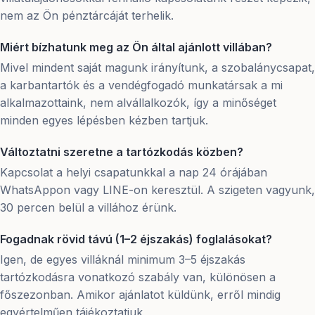
nem az Ön pénztárcáját terhelik.
Miért bízhatunk meg az Ön által ajánlott villában?
Mivel mindent saját magunk irányítunk, a szobalánycsapat,
a karbantartók és a vendégfogadó munkatársak a mi
alkalmazottaink, nem alvállalkozók, így a minőséget
minden egyes lépésben kézben tartjuk.
Változtatni szeretne a tartózkodás közben?
Kapcsolat a helyi csapatunkkal a nap 24 órájában
WhatsAppon vagy LINE-on keresztül. A szigeten vagyunk,
30 percen belül a villához érünk.
Fogadnak rövid távú (1–2 éjszakás) foglalásokat?
Igen, de egyes villáknál minimum 3–5 éjszakás
tartózkodásra vonatkozó szabály van, különösen a
főszezonban. Amikor ajánlatot küldünk, erről mindig
egyértelműen tájékoztatjuk