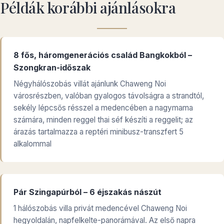
Példák korábbi ajánlásokra
8 fős, háromgenerációs család Bangkokból –
Szongkran-időszak
Négyhálószobás villát ajánlunk Chaweng Noi
városrészben, valóban gyalogos távolságra a strandtól,
sekély lépcsős résszel a medencében a nagymama
számára, minden reggel thai séf készíti a reggelit; az
árazás tartalmazza a reptéri minibusz-transzfert 5
alkalommal
Pár Szingapúrból – 6 éjszakás nászút
1 hálószobás villa privát medencével Chaweng Noi
hegyoldalán, napfelkelte-panorámával. Az első napra