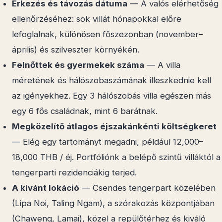
Érkezés és távozás dátuma
— A valós elérhetőség
ellenőrzéséhez: sok villát hónapokkal előre
lefoglalnak, különösen főszezonban (november–
április) és szilveszter környékén.
Felnőttek és gyermekek száma
— A villa
méretének és hálószobaszámának illeszkednie kell
az igényekhez. Egy 3 hálószobás villa egészen más
egy 6 fős családnak, mint 6 barátnak.
Megközelítő átlagos éjszakánkénti költségkeret
— Elég egy tartományt megadni, például 12,000–
18,000 THB / éj. Portfóliónk a belépő szintű villáktól a
tengerparti rezidenciákig terjed.
A kívánt lokáció
— Csendes tengerpart közelében
(Lipa Noi, Taling Ngam), a szórakozás központjában
(Chaweng, Lamai), közel a repülőtérhez és kiváló