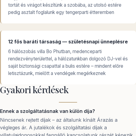
tortát és virágot készítünk a szobába, az utolsó estére
pedig asztalt foglalunk egy tengerparti étteremben
12 fős baráti társaság — születésnapi ünneplésre
6 hálószobás villa Bo Phutban, medenceparti
rendezvényterülettel, a hálózatunkban dolgozó DJ-vel és
saját biztonsági csapattal a bulis estére – mindent előre
letisztázunk, mielőtt a vendégek megérkeznek
Gyakori kérdések
Ennek a szolgáltatásnak van külön díja?
Nincsenek rejtett díjak – az általunk kínált Árazás a
végleges ár. A jutalékok és szolgáltatási díjak a
villatulajdonosokkal fennálló kapcsolatunk részét képezik,