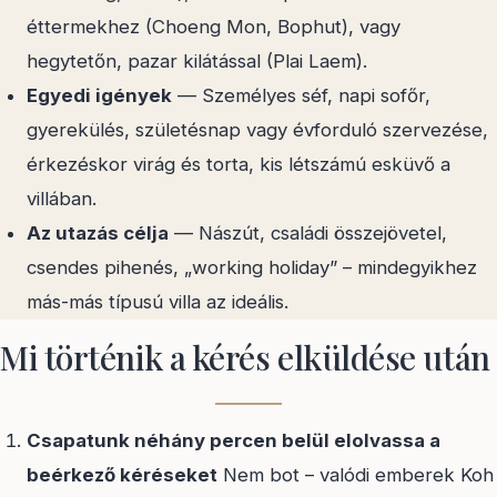
éttermekhez (Choeng Mon, Bophut), vagy
hegytetőn, pazar kilátással (Plai Laem).
Egyedi igények
— Személyes séf, napi sofőr,
gyerekülés, születésnap vagy évforduló szervezése,
érkezéskor virág és torta, kis létszámú esküvő a
villában.
Az utazás célja
— Nászút, családi összejövetel,
csendes pihenés, „working holiday” – mindegyikhez
más-más típusú villa az ideális.
Mi történik a kérés elküldése után
Csapatunk néhány percen belül elolvassa a
beérkező kéréseket
Nem bot – valódi emberek Koh