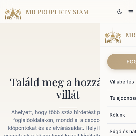
MR PROPERTY SIAM
MR
FO
Találd meg a hozzád illő
Villabérlés
villát
Tulajdonos
Ahelyett, hogy több száz hirdetést pörgetnél a
Rólunk
foglalóoldalakon, mondd el a csoportodat, az
időpontokat és az elvárásaidat. Helyi Koh Samui-i
Súgó és hát