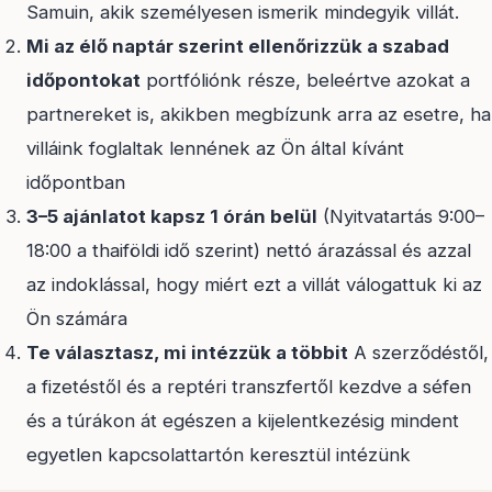
Samuin, akik személyesen ismerik mindegyik villát.
Mi az élő naptár szerint ellenőrizzük a szabad
időpontokat
portfóliónk része, beleértve azokat a
partnereket is, akikben megbízunk arra az esetre, ha
villáink foglaltak lennének az Ön által kívánt
időpontban
3–5 ajánlatot kapsz 1 órán belül
(Nyitvatartás 9:00–
18:00 a thaiföldi idő szerint) nettó árazással és azzal
az indoklással, hogy miért ezt a villát válogattuk ki az
Ön számára
Te választasz, mi intézzük a többit
A szerződéstől,
a fizetéstől és a reptéri transzfertől kezdve a séfen
és a túrákon át egészen a kijelentkezésig mindent
egyetlen kapcsolattartón keresztül intézünk