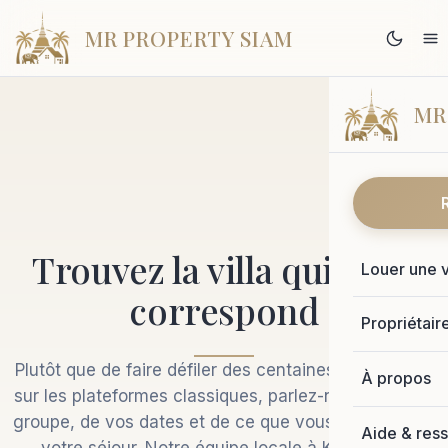
MR PROPERTY SIAM
MR
Trouvez la villa qui vous
Louer une v
correspond
Propriétair
Plutôt que de faire défiler des centaines d'annonces
À propos
sur les plateformes classiques, parlez-nous de votre
groupe, de vos dates et de ce que vous attendez de
Aide & res