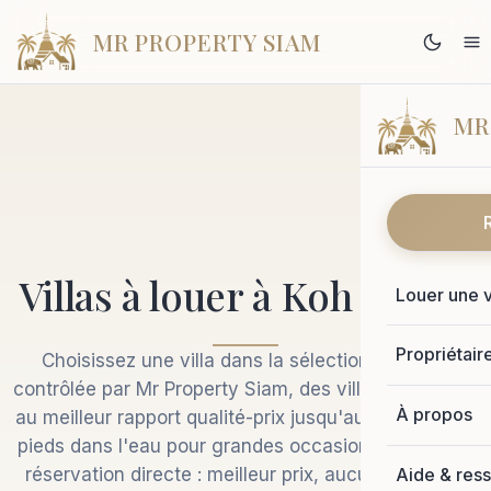
MR PROPERTY SIAM
MR
Villas à louer à Koh Samui
Louer une v
Propriétair
Choisissez une villa dans la sélection gérée et
contrôlée par Mr Property Siam, des villas 1 chambre
À propos
au meilleur rapport qualité-prix jusqu'aux résidences
pieds dans l'eau pour grandes occasions. À chaque
Aide & res
réservation directe : meilleur prix, aucun frais OTA