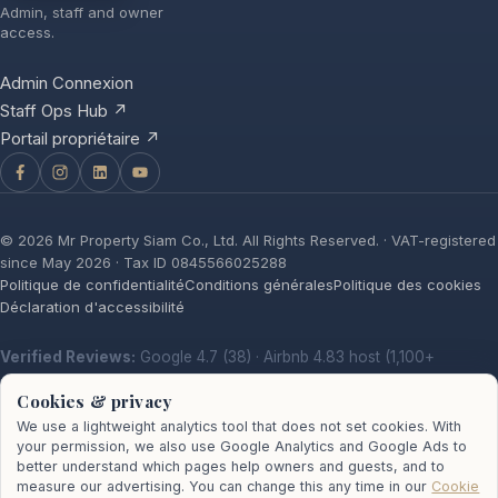
Admin, staff and owner
access.
Admin Connexion
Staff Ops Hub ↗
Portail propriétaire ↗
©
2026
Mr Property Siam Co., Ltd. All Rights Reserved. · VAT-registered
since May 2026 · Tax ID 0845566025288
Politique de confidentialité
Conditions générales
Politique des cookies
Déclaration d'accessibilité
Verified Reviews:
Google 4.7 (38)
·
Airbnb 4.83 host (1,100+
reviews)
·
Facebook (16)
·
Trustpilot
Cookies & privacy
We use a lightweight analytics tool that does not set cookies. With
your permission, we also use Google Analytics and Google Ads to
better understand which pages help owners and guests, and to
measure our advertising. You can change this any time in our
Cookie