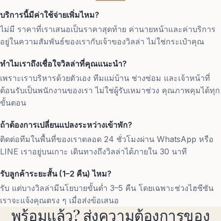
บริการนี้มีค่าใช้จ่ายเพิ่มไหม?
ไม่มี ราคาที่เราเสนอเป็นราคาสุดท้าย ค่านายหน้าและค่าบริการ
อยู่ในความสัมพันธ์ของเรากับเจ้าของวิลล่า ไม่ใช่กระเป๋าคุณ
ทำไมเราถึงเชื่อใจวิลล่าที่คุณแนะนำ?
เพราะเราบริหารด้วยตัวเอง ทีมแม่บ้าน ช่างซ่อม และเจ้าหน้าที่
ต้อนรับเป็นพนักงานของเรา ไม่ใช่ผู้รับเหมาช่วง คุณภาพคุมได้ทุก
ขั้นตอน
ถ้าต้องการเปลี่ยนแปลงระหว่างเข้าพัก?
ติดต่อทีมในพื้นที่ของเราตลอด 24 ชั่วโมงผ่าน WhatsApp หรือ
LINE เราอยู่บนเกาะ เดินทางถึงวิลล่าได้ภายใน 30 นาที
รับลูกค้าระยะสั้น (1–2 คืน) ไหม?
รับ แต่บางวิลล่ามีนโยบายขั้นต่ำ 3–5 คืน โดยเฉพาะช่วงไฮซีซัน
เราจะแจ้งคุณตรง ๆ เมื่อส่งข้อเสนอ
พร้อมแล้ว? ส่งความต้องการของ