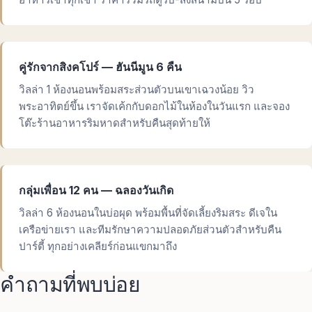
คู่รักจากสิงคโปร์ — ฮันนีมูน 6 คืน
วิลล่า 1 ห้องนอนพร้อมสระส่วนตัวบนเขาเฉวงน้อย วิว
พระอาทิตย์ขึ้น เราจัดเค้กกับดอกไม้ในห้องในวันแรก และจอง
โต๊ะร้านอาหารริมหาดสำหรับคืนสุดท้ายให้
กลุ่มเพื่อน 12 คน — ฉลองวันเกิด
วิลล่า 6 ห้องนอนในบ่อผุด พร้อมพื้นที่จัดเลี้ยงริมสระ ดีเจใน
เครือข่ายเรา และทีมรักษาความปลอดภัยส่วนตัวสำหรับคืน
ปาร์ตี้ ทุกอย่างเคลียร์ก่อนแขกมาถึง
คำถามที่พบบ่อย