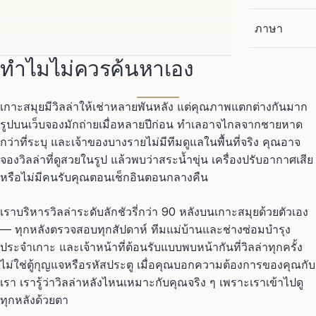
ภาษา
ทำไมไม่ควรค้นหาเอง
เกาะสมุยมีวิลล่าให้เช่าหลายพันหลัง แต่คุณภาพแตกต่างกันมาก
รูปบนเว็บจองมักถ่ายเมื่อหลายปีก่อน ทำเลอาจไกลจากชายหาด
กว่าที่ระบุ และเจ้าของบางรายไม่มีทีมดูแลในพื้นที่จริง คุณอาจ
จองวิลล่าที่ดูสวยในรูป แล้วพบว่าสระน้ำขุ่น เครื่องปรับอากาศเสีย
หรือไม่มีคนรับคุณตอนเช็กอินตอนกลางคืน
เราบริหารวิลล่าระดับลักชัวรี่กว่า 90 หลังบนเกาะสมุยด้วยตัวเอง
— ทุกหลังตรวจสอบทุกสัปดาห์ ทีมแม่บ้านและช่างซ่อมบำรุง
ประจำเกาะ และเจ้าหน้าที่ต้อนรับแบบพบหน้ากันที่วิลล่าทุกครั้ง
ไม่ใช่ตู้กุญแจหรือรหัสประตู เมื่อคุณบอกความต้องการของคุณกับ
เรา เรารู้ว่าวิลล่าหลังไหนเหมาะกับคุณจริง ๆ เพราะเราเข้าไปดู
ทุกหลังด้วยตา