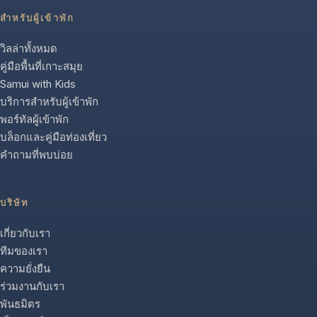
สำหรับผู้เข้าพัก
วิลล่าทั้งหมด
คู่มือพื้นที่เกาะสมุย
Samui with Kids
บริการสำหรับผู้เข้าพัก
พอร์ทัลผู้เข้าพัก
บล็อกและคู่มือท่องเที่ยว
คำถามที่พบบ่อย
บริษัท
เกี่ยวกับเรา
ทีมของเรา
ความยั่งยืน
ร่วมงานกับเรา
พันธมิตร