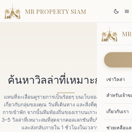
MR PROPERTY SIAM
MR
ค้นหาวิลล่าที่เหมาะกับคุณ
เช่าวิลล่า
สำหรับเจ้าข
แทนที่จะเลื่อนดูรายการเป็นร้อยๆ บนเว็บจองทั่วไป บอกเรา
เกี่ยวกับกลุ่มของคุณ วันที่เดินทาง และสิ่งที่คุณคาดหวังจาก
เกี่ยวกับเรา
การเข้าพัก จากนั้นทีมท้องถิ่นของเราบนเกาะสมุยจะคัดเลือก
3–5 วิลล่าที่เหมาะสมที่สุดจากคอลเลกชันที่บริหารโดยตรง —
ช่วยเหลือแล
และส่งกลับภายใน 1 ชั่วโมงในเวลาทำการ