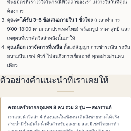
พันธมิตรที่เราไว้ใจในกรณีที่วิลล่าของเราไม่ว่างในวันที่คุณ
ต้องการ
คุณจะได้รับ 3–5 ข้อเสนอภายใน 1 ชั่วโมง
(เวลาทำการ
9:00–18:00 ตามเวลาประเทศไทย) พร้อมรูป ราคาสุทธิ และ
เหตุผลที่เราคัดวิลล่าหลังนั้นมาให้
คุณเลือก เราจัดการที่เหลือ
ตั้งแต่สัญญา การชำระเงิน รถรับ
สนามบิน เชฟ ทัวร์ ไปจนถึงการเช็กเอาต์ ทุกอย่างผ่านคน
เดียว
ตัวอย่างคำแนะนำที่เราเคยให้
ครอบครัวจากกรุงเทพ 8 คน รวม 3 รุ่น — สงกรานต์
เราแนะนำวิลล่า 4 ห้องนอนในเชิงมน เดินถึงชายหาดได้จริง
สระน้ำมีขั้นบันไดน้ำตื้นสำหรับคุณยาย และมีเชฟไทยมาทำ
อาหารเช้าทุกเช้า ราคารวมรถตู้รับ-ส่งสนามบิน 5 รอบ