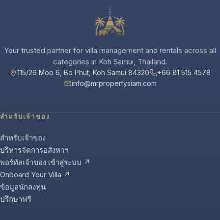
Your trusted partner for villa management and rentals across all
categories in Koh Samui, Thailand.
115/26 Moo 6, Bo Phut, Koh Samui 84320
+66 81 515 4578
info@mrpropertysiam.com
สำหรับเจ้าของ
สำหรับเจ้าของ
บริหารจัดการอสังหาฯ
พอร์ทัลเจ้าของ เข้าสู่ระบบ ↗
Onboard Your Villa ↗
ข้อมูลนักลงทุน
ปรึกษาฟรี