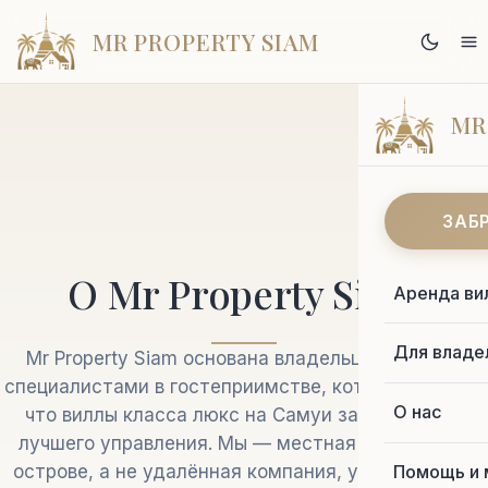
MR PROPERTY SIAM
MR
ЗАБ
О Mr Property Siam
Аренда ви
Для владе
Mr Property Siam основана владельцами вилл и
специалистами в гостеприимстве, которые верили,
О нас
что виллы класса люкс на Самуи заслуживают
лучшего управления. Мы — местная команда на
Помощь и 
острове, а не удалённая компания, управляющая