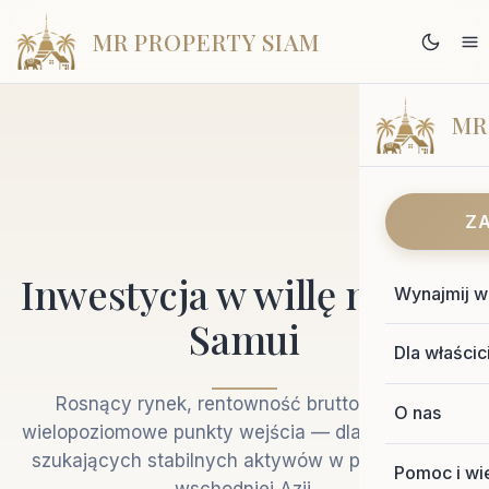
MR PROPERTY SIAM
MR
Z
Inwestycja w willę na Koh
Wynajmij wi
Samui
Dla właścici
Rosnący rynek, rentowność brutto 6–12% i
O nas
wielopoziomowe punkty wejścia — dla inwestorów
szukających stabilnych aktywów w południowo-
Pomoc i wi