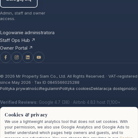
Admin, staff and owner
access.
Logowanie administratora
Staff Ops Hub ↗
Owner Portal ↗
©
2026
Mr Property Siam Co., Ltd. All Rights Reserved. · VAT-registered
since May 2026 · Tax ID 0845566025288
Polityka prywatności
Regulamin
Polityka cookies
Deklaracja dostępności
Verified Reviews:
Google 4.7 (38)
·
Airbnb 4.83 host (1,100+
reviews)
·
Facebook (16)
·
Trustpilot
Cookies & privacy
We use a lightweight analytics tool that does not set cookies. With
your permission, we also use Google Analytics and Google Ads to
better understand which pages help owners and guests, and to